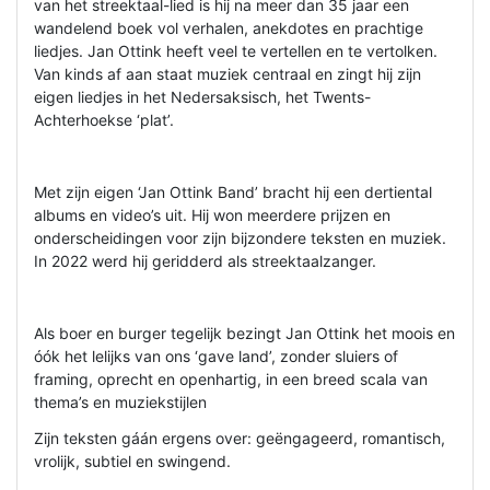
van het streektaal-lied is hij na meer dan 35 jaar een
wandelend boek vol verhalen, anekdotes en prachtige
liedjes. Jan Ottink heeft veel te vertellen en te vertolken.
Van kinds af aan staat muziek centraal en zingt hij zijn
eigen liedjes in het Nedersaksisch, het Twents-
Achterhoekse ‘plat’.
Met zijn eigen ‘Jan Ottink Band’ bracht hij een dertiental
albums en video’s uit. Hij won meerdere prijzen en
onderscheidingen voor zijn bijzondere teksten en muziek.
In 2022 werd hij geridderd als streektaalzanger.
Als boer en burger tegelijk bezingt Jan Ottink het moois en
óók het lelijks van ons ‘gave land’, zonder sluiers of
framing, oprecht en openhartig, in een breed scala van
thema’s en muziekstijlen
Zijn teksten gáán ergens over: geëngageerd, romantisch,
vrolijk, subtiel en swingend.