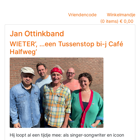
Vriendencode
Winkelmandje
(0 items) € 0,00
Jan Ottinkband
WIETER’, …een Tussenstop bi-j Café
Halfweg’
Hij loopt al een tijdje mee: als singer-songwriter en icoon