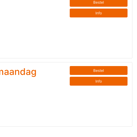
Bestel
Info
smaandag
Bestel
Info