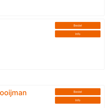
Bestel
Info
Kooijman
Bestel
Info