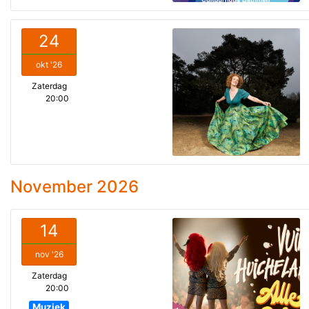
24
okt '26
Zaterdag
20:00
November 2026
14
nov '26
Zaterdag
20:00
Muziek