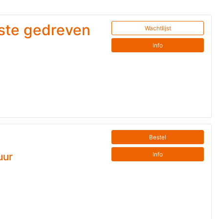
rste gedreven
Wachtlijst
Info
Bestel
Info
uur