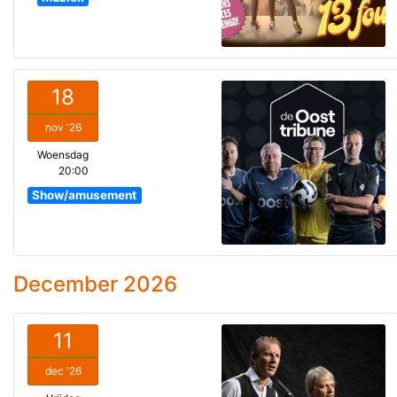
18
nov '26
Woensdag
20:00
Show/amusement
December 2026
11
dec '26