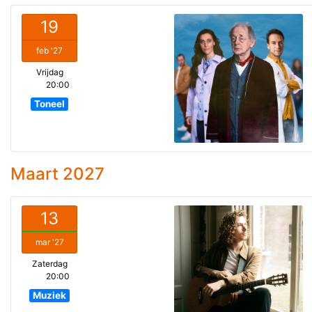
19
feb '27
Vrijdag
20:00
Toneel
Maart 2027
13
mar '27
Zaterdag
20:00
Muziek