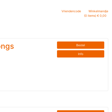
Vriendencode
Winkelmandje
(0 items) € 0,00
ongs
Bestel
Info