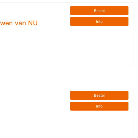
Bestel
Info
ouwen van NU
Bestel
Info