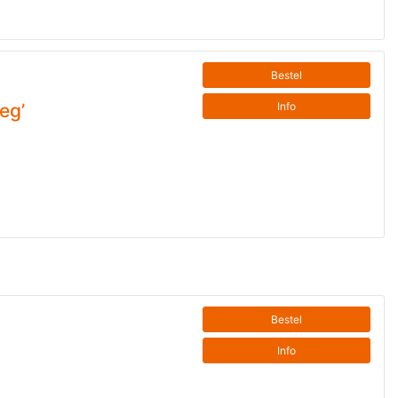
Bestel
Info
eg’
Bestel
Info