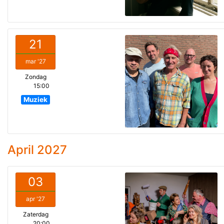
21
mar '27
Zondag
15:00
Muziek
April 2027
03
apr '27
Zaterdag
20:00