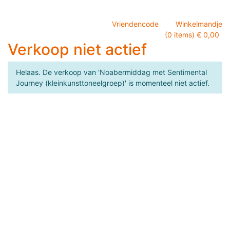
Vriendencode
Winkelmandje
(0 items) € 0,00
Verkoop niet actief
Helaas. De verkoop van 'Noabermiddag met Sentimental
Journey (kleinkunsttoneelgroep)' is momenteel niet actief.