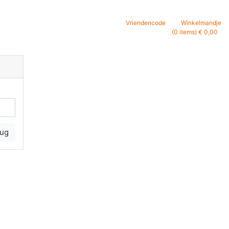
Vriendencode
Winkelmandje
(0 items) € 0,00
rug