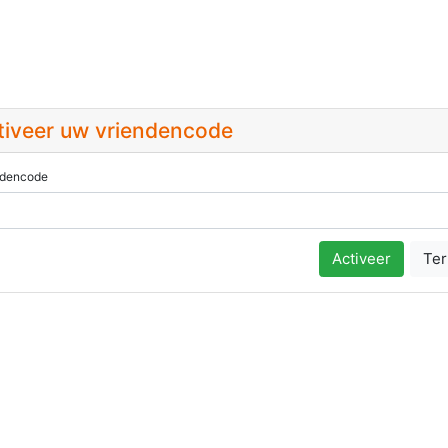
tiveer uw vriendencode
ndencode
Activeer
Te