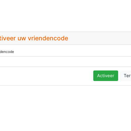
tiveer uw vriendencode
ndencode
Activeer
Te