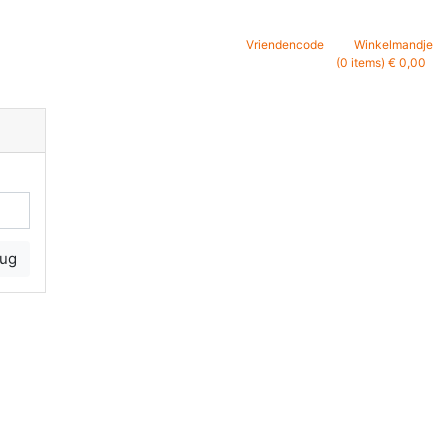
Vriendencode
Winkelmandje
(0 items) € 0,00
rug