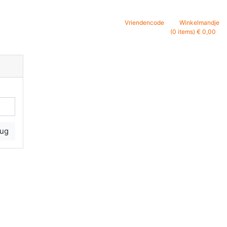
Vriendencode
Winkelmandje
(0 items) € 0,00
rug