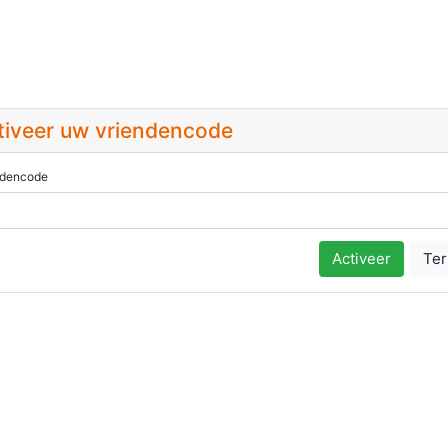
tiveer uw vriendencode
ndencode
Activeer
Te